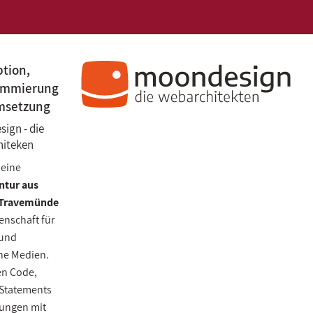
tion,
ammierung
msetzung
ign - die
iteken
 eine
ntur
aus
-Travemünde
enschaft für
 und
he Medien.
en Code,
 Statements
ungen mit