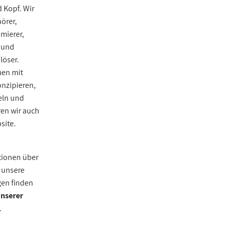
 Kopf. Wir
örer,
mierer,
 und
löser.
en mit
nzipieren,
eln und
en wir auch
site.
tionen über
 unsere
gen finden
unserer
.